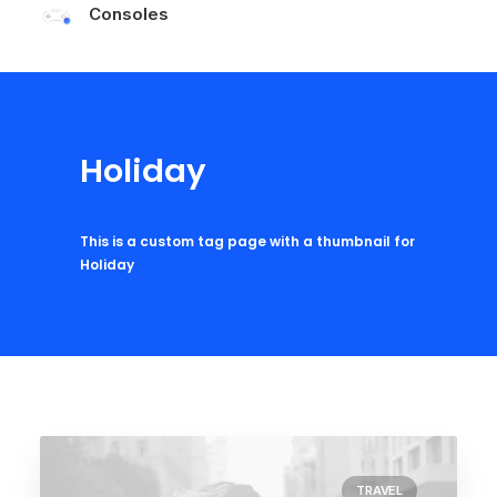
Consoles
Les tests Cyberplus
Holiday
This is a custom tag page with a thumbnail for
Holiday
TRAVEL