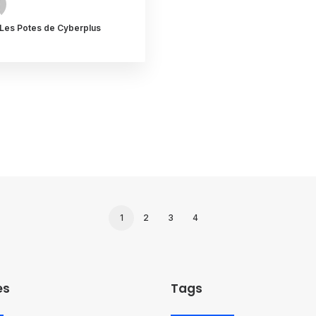
 Les Potes de Cyberplus
1
2
3
4
es
Tags