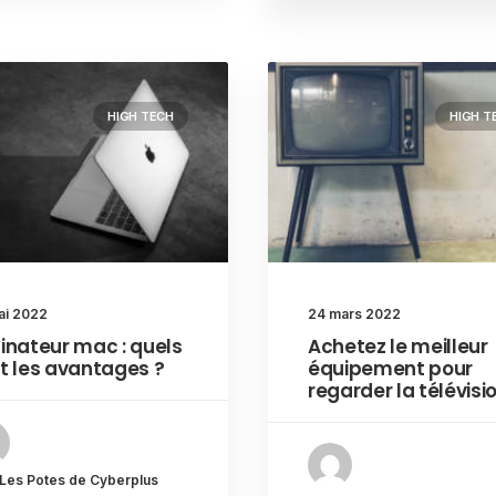
HIGH TECH
HIGH T
ai 2022
24 mars 2022
inateur mac : quels
Achetez le meilleur
t les avantages ?
équipement pour
regarder la télévisi
 Les Potes de Cyberplus