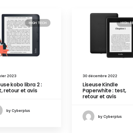
HIGH TECH
HIGH T
vier 2023
30 décembre 2022
euse kobo libra 2 :
Liseuse Kindle
t, retour et avis
Paperwhite : test,
retour et avis
by Cyberplus
by Cyberplus