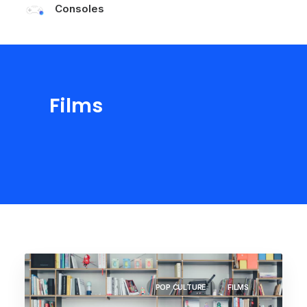
Consoles
Les tests Cyberplus
Films
POP CULTURE
FILMS